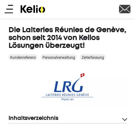
Skip
Main
to
main
menu
content
Die Laiteries Réunies de Genève,
schon seit 2014 von Kelios
Lösungen überzeugt!
Kundenreferenz
Personalverwaltung
Zeiterfassung
Inhaltsverzeichnis