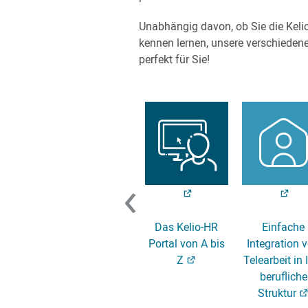
Unabhängig davon, ob Sie die Keli
kennen lernen, unsere verschieden
perfekt für Sie!
‹
ie im
Schulen Sie Ihre
Das Kelio-HR
Einfache
smodul
Manager, um
Portal von A bis
Integration 
r :
ihre Teams zu
Z
Telearbeit in 
rittene
führen
berufliche
ng
Struktur