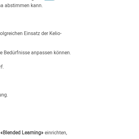
irma abstimmen kann.
olgreichen Einsatz der Kelio-
hre Bedürfnisse anpassen können.
f.
ung.
s
«Blended Learning»
einrichten,