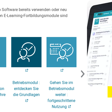
o Software bereits verwenden oder neu
en E-Learning-Fortbildungsmodule sind
›
Betriebsmodul :
Gehen Sie im
Schulen Sie Ihre
von
entdecken Sie
Betriebsmodul
Manager, um
Ihre
die Grundlagen
weiter :
ihre Teams zu
fortgeschrittene
führen
Nutzung