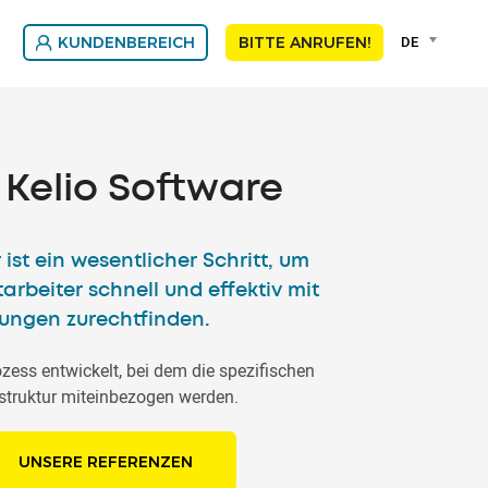
Language
DE
KUNDENBEREICH
BITTE ANRUFEN!
selector
Franç
DEU
 Kelio Software
 ist ein wesentlicher Schritt, um
tarbeiter schnell und effektiv mit
sungen zurechtfinden.
ozess entwickelt, bei dem die spezifischen
struktur miteinbezogen werden.
UNSERE REFERENZEN