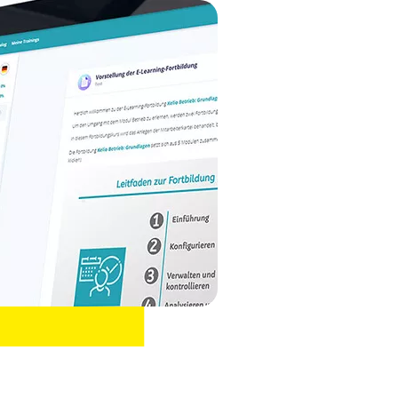
Das Kelio-HR
Einfache
Betriebsmodul :
Portal von A bis
Integration von
entdecken Sie
Z
Telearbeit in Ihre
die Grundlagen
berufliche
Struktur