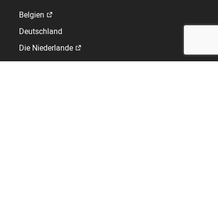
Belgien
Deutschland
Die Niederlande
Frankreich
Spanien
Vereinigtes Königreich
GLOBAL WORK-LIFE SOLUTIONS
Hersteller von Softwarelösungen für HRIS, Zeitmanagement
und Zutrittskontrolle.