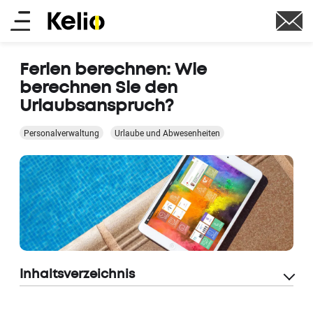
Skip
Main
to
main
menu
content
Ferien berechnen: Wie
berechnen Sie den
Urlaubsanspruch?
Personalverwaltung
Urlaube und Abwesenheiten
Inhaltsverzeichnis