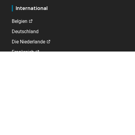
International
Belgien
Deutschland
Die Niederlande
Frankreich
Spanien
Vereinigtes Königreich
GLOBAL WORK-LIFE SOLUTIONS
Hersteller von Softwarelösungen für HRIS, Zeitmanagement