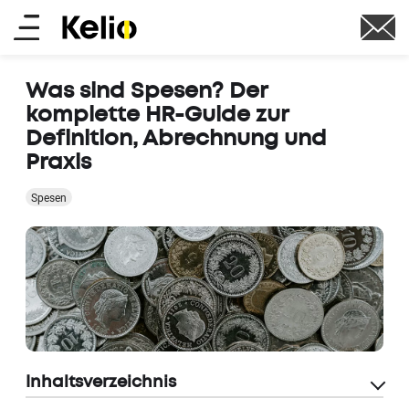
Skip
Main
to
main
menu
content
Was sind Spesen? Der
komplette HR-Guide zur
Definition, Abrechnung und
Praxis
Spesen
Inhaltsverzeichnis