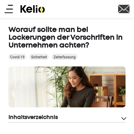
Skip
Main
to
main
menu
content
Worauf sollte man bei
Lockerungen der Vorschriften in
Unternehmen achten?
Covid-19
Sicherheit
Zeiterfassung
Inhaltsverzeichnis