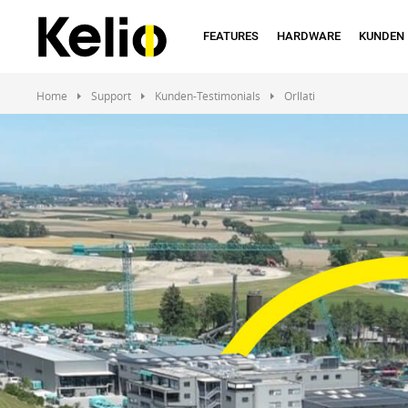
Skip
to
FEATURES
HARDWARE
KUNDEN
main
content
Home
Support
Kunden-Testimonials
Orllati