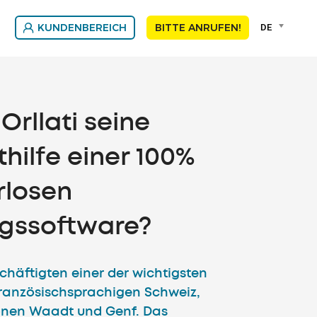
Language
DE
KUNDENBEREICH
BITTE ANRUFEN!
selector
Franç
DEU
Orllati seine
thilfe einer 100%
rlosen
ngssoftware?
schäftigten einer der wichtigsten
französischsprachigen Schweiz,
onen Waadt und Genf. Das