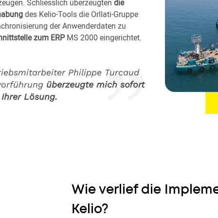
zeugen. Schliesslich überzeugten
die
habung
des Kelio-Tools die Orllati-Gruppe
nchronisierung der Anwenderdaten zu
nittstelle zum ERP
MS 2000 eingerichtet.
riebsmitarbeiter Philippe Turcaud
vorführung
überzeugte mich sofort
 Ihrer Lösung.
Wie verlief die Implem
Kelio?