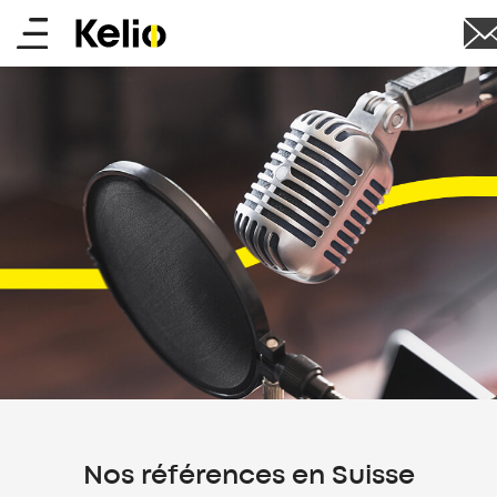
Aller
Main
au
contenu
menu
principal
Nos références en Suisse