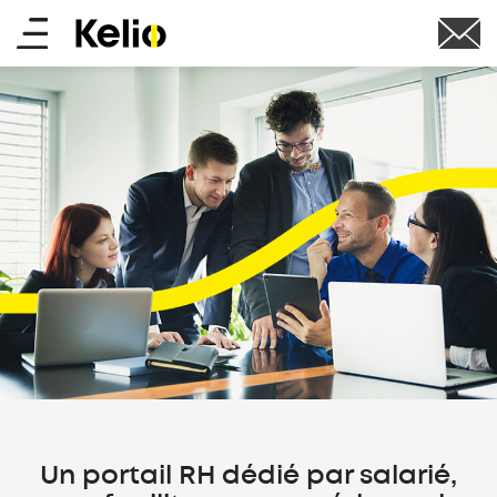
Aller
Main
au
contenu
menu
principal
Un portail RH dédié par salarié,