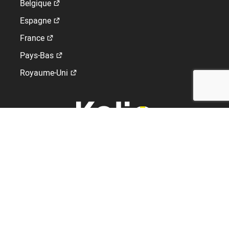
Belgique
Espagne
France
Pays-Bas
Royaume-Uni
GLOBAL WORK-LIFE SOLUTIONS
Editeur de logiciels SIRH, gestion des temps et contrôle
d’accès.
+41 32 421 34 20