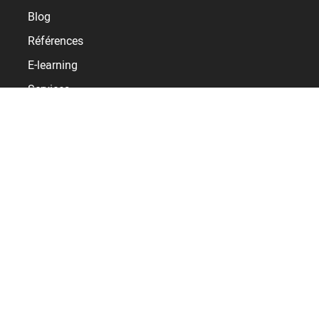
Blog
Références
E-learning
Services
Support
Service client BSupport
Extranet distributeurs
Kelio
Qui sommes-nous ?
Emploi
Contact