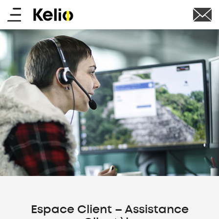
Aller
Main
au
contenu
menu
principal
Espace Client – Assistance