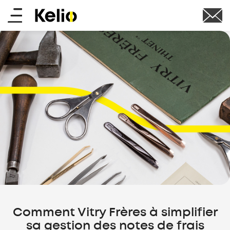
Aller
Main
au
contenu
menu
principal
Comment Vitry Frères à simplifier
sa gestion des notes de frais