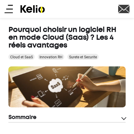
Aller
Main
au
contenu
menu
principal
Pourquoi choisir un logiciel RH
en mode Cloud (Saas) ? Les 4
réels avantages
Cloud et SaaS
Innovation RH
Surete et Securite
Sommaire